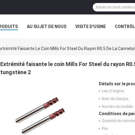
RODUITS
AU SUJET DE NOUS
VISITE D'USINE
CONTRÔLE
xtrémité Faisante Le Coin Mills For Steel Du Rayon R0.5 De La Canne
Extrémité faisante le coin Mills For Steel du rayon R0
tungstène 2
Détails sur le prod
Lieu d'origine:
Nom de marque:
Numéro de modèle:
Conditions de pai
Quantité de comma
Prix: