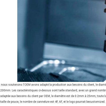
nous soutenons l'OEM avons adapté la production aux besoins du client, le diam
200mm. Les caractéristiques ci-dessus sont taille standard, avec un grand nomb
adaptée aux besoins du client par OEM, le diamètre est de 0.2mm à 25mm, toute l
taille de pouce, le nombre de cannelure est 4F, 6F, et le logo pourrait becustomized.