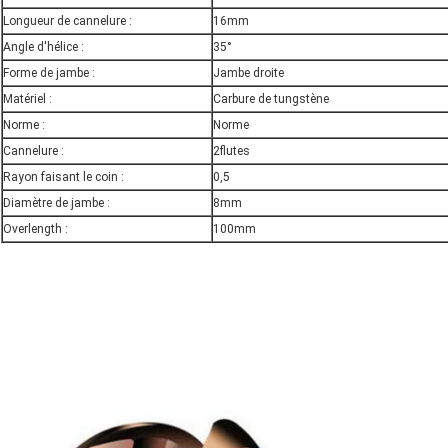
Longueur de cannelure :
16mm
Angle d'hélice :
35°
Forme de jambe :
Jambe droite
Matériel :
Carbure de tungstène
Norme :
Norme
Cannelure :
2flutes
Rayon faisant le coin :
0,5
Diamètre de jambe :
8mm
Overlength :
100mm