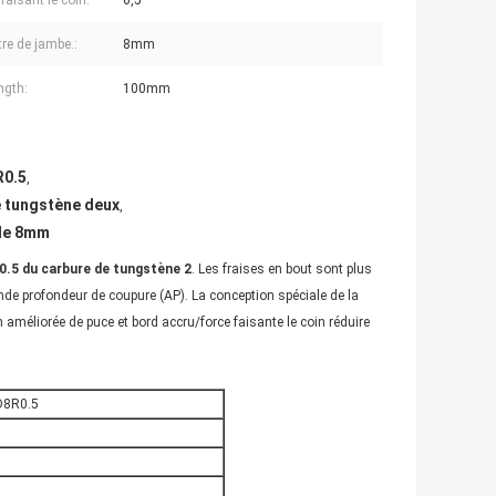
faisant le coin:
0,5
re de jambe.:
8mm
ngth:
100mm
R0.5
,
e tungstène deux
,
 de 8mm
0.5 du carbure de tungstène 2
. Les fraises en bout sont plus
nde profondeur de coupure (AP). La conception spéciale de la
on améliorée de puce et bord accru/force faisante le coin réduire
 D8R0.5