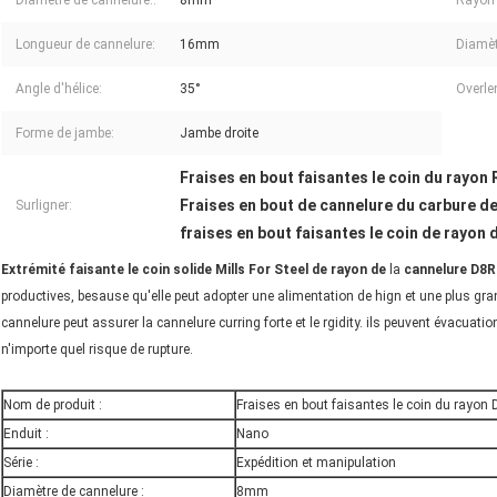
Diamètre de cannelure.:
8mm
Rayon 
Longueur de cannelure:
16mm
Diamèt
Angle d'hélice:
35°
Overle
Forme de jambe:
Jambe droite
Fraises en bout faisantes le coin du rayon 
Fraises en bout de cannelure du carbure d
Surligner:
fraises en bout faisantes le coin de rayon
Extrémité faisante le coin solide Mills For Steel de rayon de
la
cannelure D8R
productives, besause qu'elle peut adopter une alimentation de hign et une plus gra
cannelure peut assurer la cannelure curring forte et le rgidity. ils peuvent évacuati
n'importe quel risque de rupture.
Nom de produit :
Fraises en bout faisantes le coin du rayon
Enduit :
Nano
Série :
Expédition et manipulation
Diamètre de cannelure :
8mm