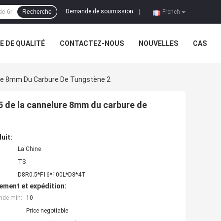
Demande de soumission
Recherche
|
French
 DE QUALITÉ
CONTACTEZ-NOUS
NOUVELLES
CAS
lure 8mm Du Carbure De Tungstène 2
.5 de la cannelure 8mm du carbure de
uit:
La Chine
TS
D8R0.5*F16*100L*D8*4T
ement et expédition:
nde min:
10
Price negotiable