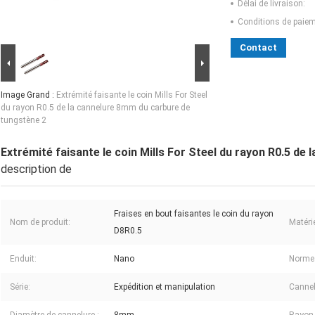
Délai de livraison:
Conditions de paiem
Contact
Image Grand :
Extrémité faisante le coin Mills For Steel
du rayon R0.5 de la cannelure 8mm du carbure de
tungstène 2
Extrémité faisante le coin Mills For Steel du rayon R0.5 de
description de
Fraises en bout faisantes le coin du rayon
Nom de produit:
Matérie
D8R0.5
Enduit:
Nano
Norme
Série:
Expédition et manipulation
Cannel