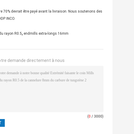
bre 70% devrait être payé avant la livraison. Nous soutenons des
 DDP INCO.
,
 du rayon R0.5
endmills extra-longs 16mm
otre demande directement à nous
(
0
/ 3000)