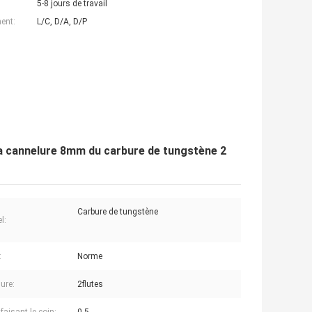
5-8 jours de travail
ent:
L/C, D/A, D/P
 la cannelure 8mm du carbure de tungstène 2
Carbure de tungstène
l:
:
Norme
ure:
2flutes